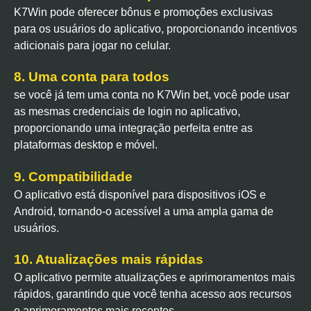
K7Win pode oferecer bônus e promoções exclusivas
para os usuários do aplicativo, proporcionando incentivos
adicionais para jogar no celular.
8. Uma conta para todos
se você já tem uma conta no K7Win bet, você pode usar
as mesmas credenciais de login no aplicativo,
proporcionando uma integração perfeita entre as
plataformas desktop e móvel.
9. Compatibilidade
O aplicativo está disponível para dispositivos iOS e
Android, tornando-o acessível a uma ampla gama de
usuários.
10. Atualizações mais rápidas
O aplicativo permite atualizações e aprimoramentos mais
rápidos, garantindo que você tenha acesso aos recursos
e aprimoramentos mais recentes.