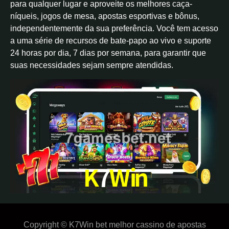
para qualquer lugar e aproveite os melhores caça-
níqueis, jogos de mesa, apostas esportivas e bônus,
independentemente da sua preferência. Você tem acesso
a uma série de recursos de bate-papo ao vivo e suporte
24 horas por dia, 7 dias por semana, para garantir que
suas necessidades sejam sempre atendidas.
Copyright © K7Win bet melhor cassino de apostas