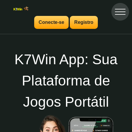
Conecte-se
Registro
K7Win App: Sua
Plataforma de
Jogos Portátil