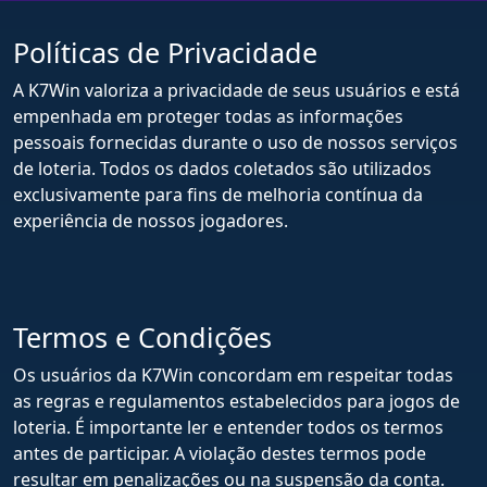
Políticas de Privacidade
A K7Win valoriza a privacidade de seus usuários e está
empenhada em proteger todas as informações
pessoais fornecidas durante o uso de nossos serviços
de loteria. Todos os dados coletados são utilizados
exclusivamente para fins de melhoria contínua da
experiência de nossos jogadores.
Termos e Condições
Os usuários da K7Win concordam em respeitar todas
as regras e regulamentos estabelecidos para jogos de
loteria. É importante ler e entender todos os termos
antes de participar. A violação destes termos pode
resultar em penalizações ou na suspensão da conta.