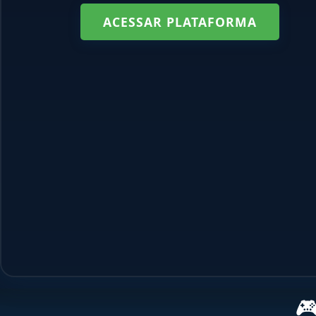
ACESSAR PLATAFORMA
