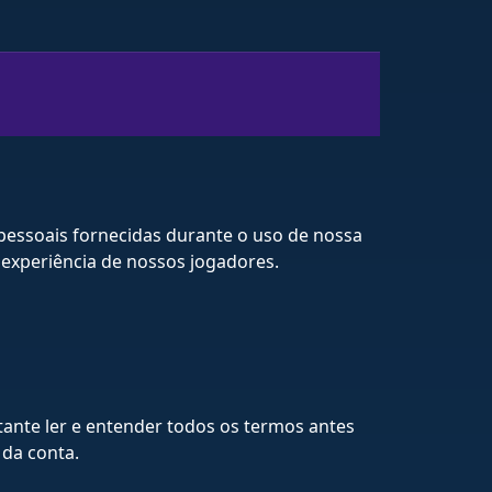
pessoais fornecidas durante o uso de nossa
 experiência de nossos jogadores.
ante ler e entender todos os termos antes
 da conta.