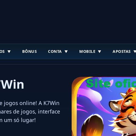
OS
BÔNUS
CONTA
MOBILE
APOSTAS
7Win
e jogos online! A K7Win
ares de jogos, interface
m um só lugar!