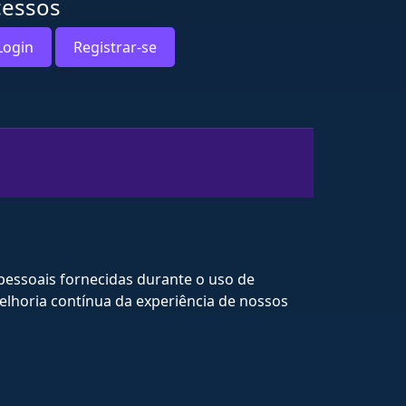
cessos
Login
Registrar-se
pessoais fornecidas durante o uso de
elhoria contínua da experiência de nossos