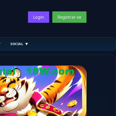
Login
Registrar-se
SOCIAL