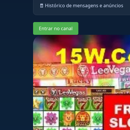
🧾 Histórico de mensagens e anúncios
Entrar no canal