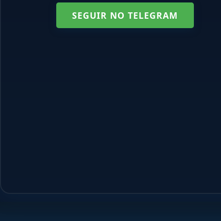
SEGUIR NO TELEGRAM