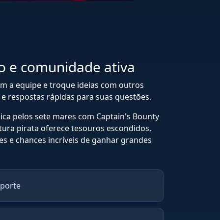
to e comunidade ativa
om a equipe e troque ideias com outros
 e respostas rápidas para suas questões.
ca pelos sete mares com Captain's Bounty
ntura pirata oferece tesouros escondidos,
 e chances incríveis de ganhar grandes
uporte