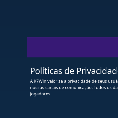
Políticas de Privacida
A K7Win valoriza a privacidade de seus usu
nossos canais de comunicação. Todos os dad
jogadores.