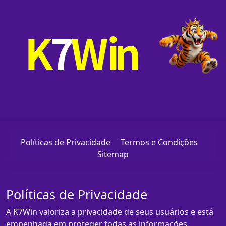
Políticas de Privacidade
Termos e Condições
Sitemap
Políticas de Privacidade
A K7Win valoriza a privacidade de seus usuários e está
empenhada em proteger todas as informações