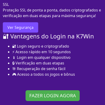
SSL
Proteção SSL de ponta a ponta, dados criptografados e
verificação em duas etapas para máxima segurança!
Ver Segurança
🔐 Vantagens do Login na K7Win
🔐 Login seguro e criptografado
⚡ Acesso rápido em 10 segundos
📱 Login em qualquer dispositivo
🔒 Verificação em duas etapas
🎯 Recuperação de senha fácil
🎮 Acesso a todos os jogos e bônus
FAZER LOGIN AGORA