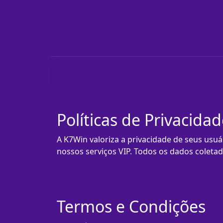
Políticas de Privacida
A K7Win valoriza a privacidade de seus usu
nossos serviços VIP. Todos os dados coletad
Termos e Condições