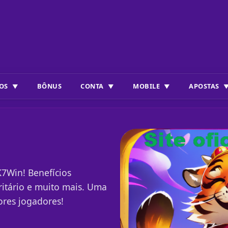
OS
BÔNUS
CONTA
MOBILE
APOSTAS
K7Win! Benefícios
ritário e muito mais. Uma
ores jogadores!