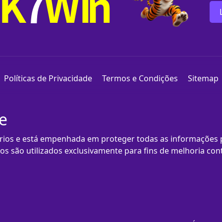
Políticas de Privacidade
Termos e Condições
Sitemap
de
ários e está empenhada em proteger todas as informações 
os são utilizados exclusivamente para fins de melhoria con