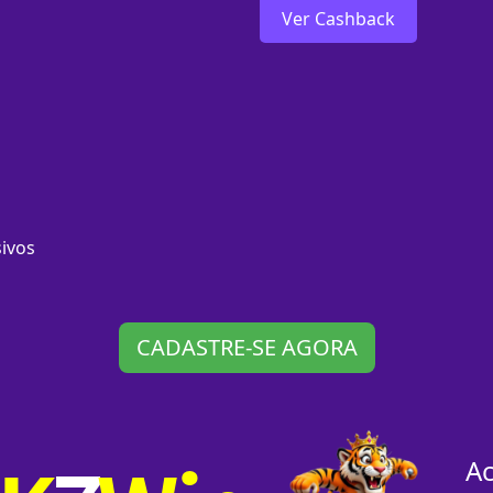
Ver Cashback
sivos
CADASTRE-SE AGORA
A