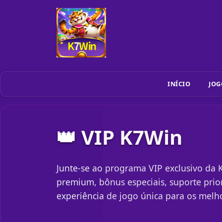
INÍCIO
JOG
👑 VIP K7Win
Junte-se ao programa VIP exclusivo da 
premium, bônus especiais, suporte prio
experiência de jogo única para os melh