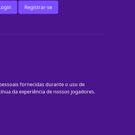
Login
Registrar-se
pessoais fornecidas durante o uso de
tínua da experiência de nossos jogadores.