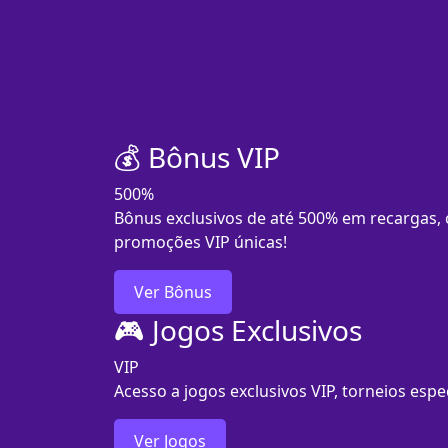
💰 Bônus VIP
500%
Bônus exclusivos de até 500% em recargas, 
promoções VIP únicas!
Ver Bônus
🎮 Jogos Exclusivos
VIP
Acesso a jogos exclusivos VIP, torneios espec
Ver Jogos