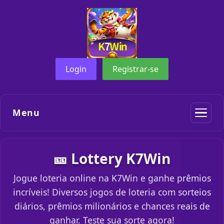
Login
Registrar-se
Menu
🎫 Lottery K7Win
Jogue loteria online na K7Win e ganhe prêmios
incríveis! Diversos jogos de loteria com sorteios
diários, prêmios milionários e chances reais de
ganhar. Teste sua sorte agora!