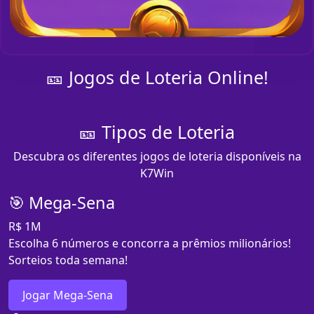
🎫 Jogos de Loteria Online!
🎫 Tipos de Loteria
Descubra os diferentes jogos de loteria disponíveis na
K7Win
🎯 Mega-Sena
R$ 1M
Escolha 6 números e concorra a prêmios milionários!
Sorteios toda semana!
Jogar Mega-Sena